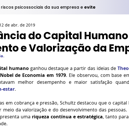
s riscos psicossociais da sua empresa e
evite
12 de abr. de 2019
ância do Capital Humano
nto e Valorização da Em
o.
ital humano
 ganhou destaque a partir das ideias de 
Theo
 Nobel de Economia em 1979
. Ele observou, com base em
sentavam melhor desempenho e maior satisfação quan
-estar
.
as em cobrança e pressão, Schultz destacou que o capital
r meio da valorização e do desenvolvimento das pessoas. Pa
epresenta uma 
riqueza contínua e estratégica
, tanto para
ade.