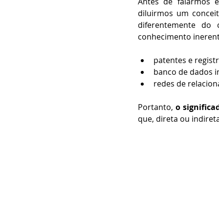
Antes de falarmos e
diluirmos um concei
diferentemente do
conhecimento inerente
patentes e registr
banco de dados in
redes de relacio
Portanto, 
o signific
que, direta ou indire