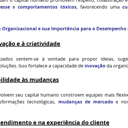
resse
 e 
comportamentos tóxicos
, favorecendo uma 
cu
a
 Organizacional e sua Importância para o Desempenho 
vação e à criatividade
izados sentem-se à vontade para propor ideias, suger
luções. Isso fortalece a capacidade de 
inovação
 da organi
ilidade às mudanças
lvem seu capital humano constroem equipes mais flexíve
sformações tecnológicas, 
mudanças de mercado
 e no
tendimento e na experiência do cliente