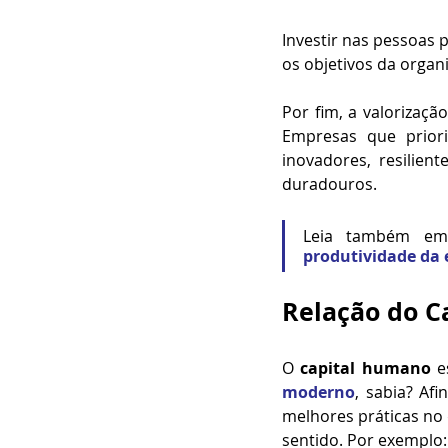
Investir nas pessoas p
os objetivos da organ
Por fim, a valorizaçã
Empresas que prior
inovadores, resilie
duradouros.
Leia também e
produtividade da 
Relação do C
O 
capital humano
 e
moderno
, sabia? Af
melhores práticas no 
sentido. Por exemplo: