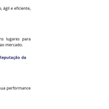
gil e eficiente, 
s lugares para 
o ao mercado.
 Reputa
ção da 
sua performance 