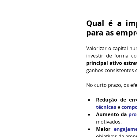
Qual é a imp
para as empr
Valorizar o capital h
principal ativo estr
ganhos consistentes e
No curto prazo, os efe
Redução de err
técnicas
 e 
compo
Aumento da 
pro
motivados.
Maior 
engajam
objetivos da emp