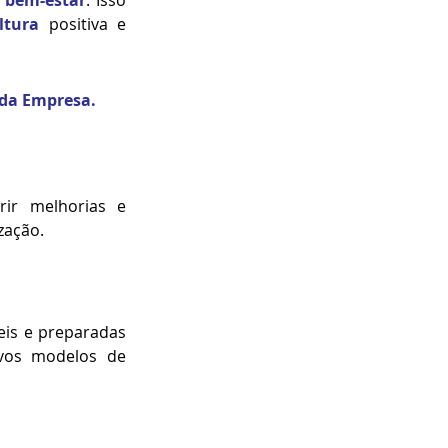
ltura
 positiva e 
da E
mpresa.
ir melhorias e 
zação.
is e preparadas 
vos modelos de 