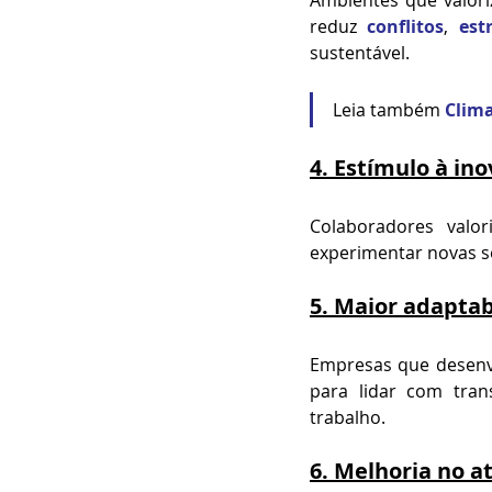
reduz 
conflitos
, 
est
sustentável.
Leia também 
Clim
4. 
Estímulo à ino
Colaboradores valor
experimentar novas so
5. 
Maior adaptab
Empresas que desenvo
para lidar com tran
trabalho.
6. 
Melhoria no a