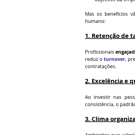
Mas os benefícios v
humano:
1. 
Retenção de t
Profissionais 
engajad
reduz o 
turnover
, pr
contratações.
2. 
Excelência e 
Ao investir nas pes
consistência, o padrão
3. 
Clima organiz
Ambientes que valor