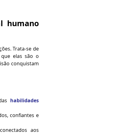
al humano 
ões. Trata-se de 
investir de forma contínua no desenvolvimento das pessoas, reconhecendo que elas são o 
isão conquistam 
das 
habilidades 
os, confiantes e 
conectados aos 