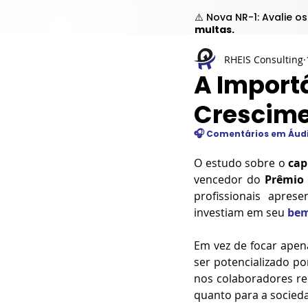
⚠️ Nova NR-1: Avalie o
multas.
RHEIS Consulting
A Import
Crescime
🎧
 Comentários em Áudi
O estudo sobre o 
cap
vencedor do 
Prêmio
profissionais apre
investiam em seu 
bem
Em vez de focar apen
ser potencializado po
nos colaboradores r
quanto para a socied