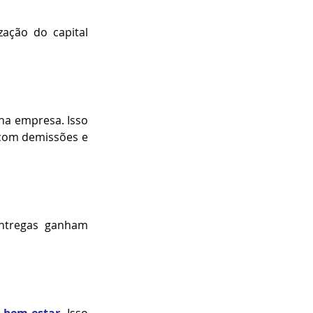
ação do capital 
a empresa. Isso 
com demissões e 
ntregas ganham 
 
bem-estar
. Isso 