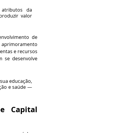
tributos da 
oduzir valor 
 está intimamente relacionada a esse desenvolvimento de 
o aprimoramento 
entas e recursos 
 se desenvolve 
sua educação, 
ação e saúde — 
 Capital 