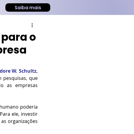
Saiba mais
 para o
presa
dore W. Schultz
, 
 pesquisas, que 
do as empresas 
 humano poderia 
ra ele, investir 
 as organizações 