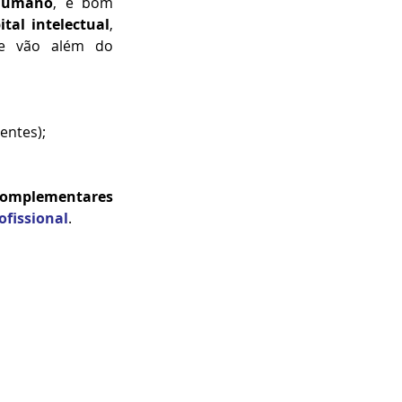
 humano
, é bom 
ital intelectual
, 
e vão além do 
entes);
 complementares
rofissional
.