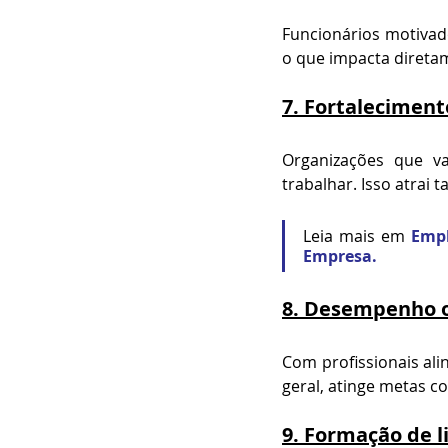
Funcionários motivado
o que impacta diretame
7. 
Fortalecimen
Organizações que v
trabalhar. Isso atrai 
Leia mais em 
Empl
Empresa.
8. 
Desempenho or
Com profissionais al
geral, atinge metas c
9. 
Formação de l