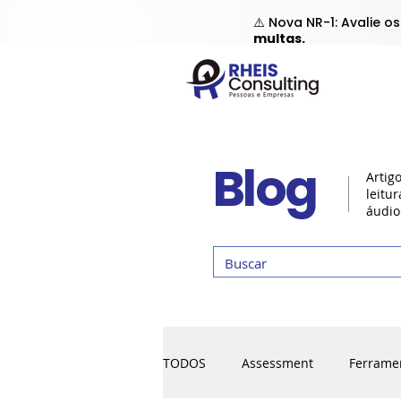
⚠️ Nova NR-1: Avalie o
multas.
Blog
Artig
leitu
áudio
TODOS
Assessment
Ferrame