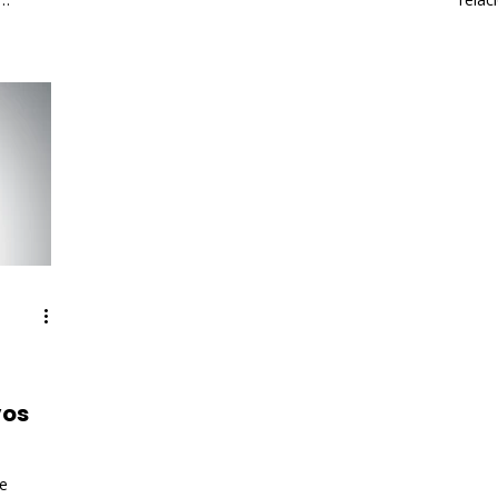
uma r
vos
e