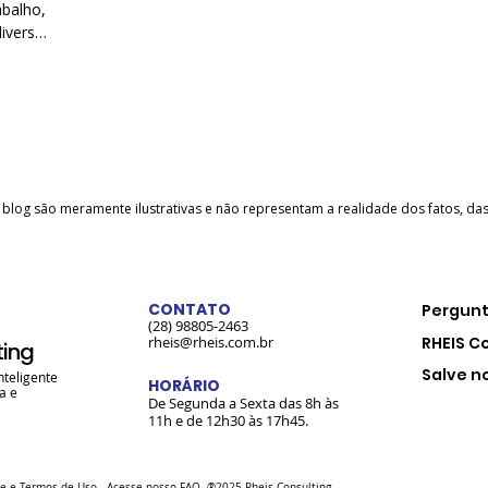
abalho,
iversos
e blog são meramente ilustrativas e não representam a realidade dos fatos, d
CONTATO
Pergunt
(28) 98805-2463
rheis@rheis.com.br
RHEIS C
ting
Salve n
nteligente
HORÁRIO
a e
De Segunda a Sexta das 8h às
11h e de 12h30 às 17h45.
de
e
Termos de Uso
. Acesse nosso
FAQ
. ®2025 Rheis Consulting.