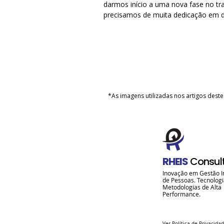
darmos início a uma nova fase no tr
precisamos de muita dedicação em d
aspectos. É necessá
*As imagens utilizadas nos artigos dest
RHEIS
Consul
Inovação em Gestão I
de Pessoas. Tecnologi
Metodologias de Alta
Performance.
Ver
Política de Privacida