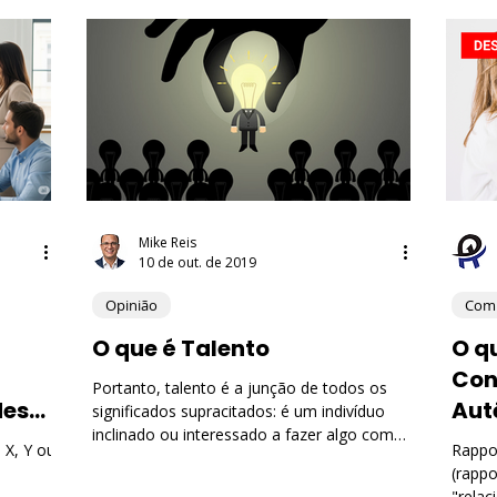
portamento Organizacional
Educação Corporativa
 e Finanças
Empreendedorismo
Marketing e Vendas
gência Artificial (IA)
Saúde e Bem-Estar no Trabalho
Mike Reis
10 de out. de 2019
Opinião
Comp
nança Corporativa
Opinião
O que é Talento
O q
Con
Portanto, talento é a junção de todos os
des
Aut
significados supracitados: é um indivíduo
inclinado ou interessado a fazer algo com
 X, Y ou
Rappo
competência -
(rappo
"relac