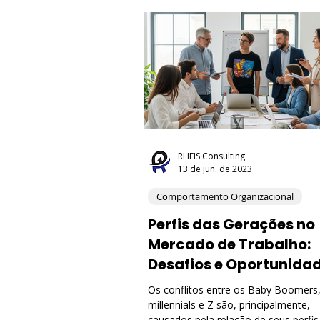
Recursos Humanos (RH)
Com
Melhoria Contínua
Economia
Transformação Digital
Inteli
RHEIS Consulting
13 de jun. de 2023
Comportamento Organizacional
Meio Ambiente e ESG
Gover
Perfis das Gerações no
Mercado de Trabalho:
Desafios e Oportunida
para as Empresas
Os conflitos entre os Baby Boomers,
millennials e Z são, principalmente,
causados pela relação de seus perfis