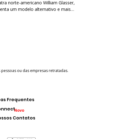
atra norte-americano William Glasser,
senta um modelo alternativo e mais
 de ensino e retenção do
cimento. Ela surge como contraponto
elo tradicional, em que o professor
 o papel central de transmissor de
údo, enquanto os alunos permanecem
vos, apenas ouvindo. Esse modelo
co tem sido cada vez mais
ionado por não promover o
imento ativo do estudante.
as pessoas ou das empresas retratadas.
as Frequentes
onnect
Novo
ossos Contatos