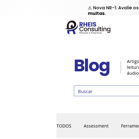
⚠️ Nova NR-1: Avalie o
multas.
Blog
Artig
leitu
áudio
TODOS
Assessment
Ferrame