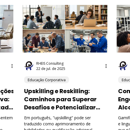
portamento Organizacional
Educação Corporativa
 e Finanças
Empreendedorismo
Marketing e Vendas
gência Artificial (IA)
Saúde e Bem-Estar no Trabalho
RHEIS Consulting
22 de jul. de 2025
Educação Corporativa
Educ
nança Corporativa
Opinião
oções
Upskilling e Reskilling:
Com
va:
Caminhos para Superar
Eng
zado
Desafios e Potencializar
Alc
Talentos nas Organizações
 sentem
Em português, "upskilling" pode ser
Gamifi
traduzido como aprimoramento de
e ling
o,
habilidades ou qualificação adicional,
que n