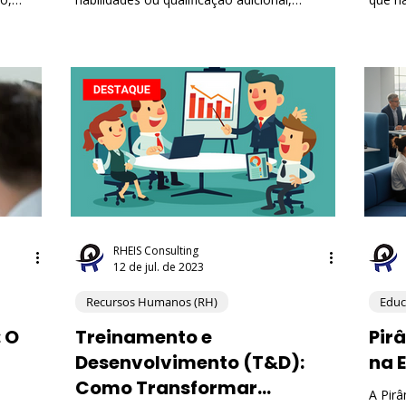
ão
enquanto "reskilling" pode ser traduzido
ditos,
as,
como requalificação ou treinamento para
incent
ados
novas habilidades.
compo
clássi
RPGs 
desaf
RHEIS Consulting
12 de jul. de 2023
Recursos Humanos (RH)
Educ
 O
Treinamento e
Pir
Desenvolvimento (T&D):
na 
Como Transformar
A Pir