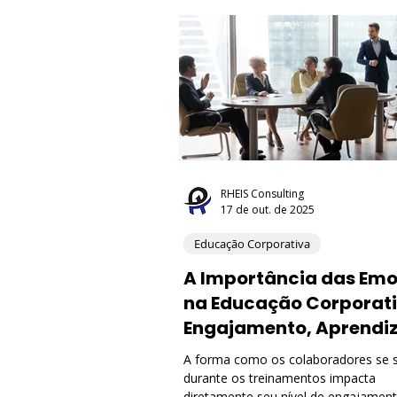
Recursos Humanos (RH)
Com
Melhoria Contínua
Economia
Transformação Digital
Inteli
RHEIS Consulting
17 de out. de 2025
Educação Corporativa
Meio Ambiente e ESG
Gover
A Importância das Em
na Educação Corporati
Engajamento, Aprendi
e Resultados
A forma como os colaboradores se
durante os treinamentos impacta
diretamente seu nível de engajament