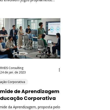
 com o objetivo de engajar pessoas,
ivar a participação e promover
rtamentos desejados. Um exemplo
co são as dinâmicas semelhantes a
(Role Playing Games¹), onde há
ios, progressão e recompensas.
RHEIS Consulting
24 de jan. de 2023
ação Corporativa
âmide de Aprendizagem
Educação Corporativa
âmide da Aprendizagem, proposta pelo