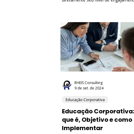
retenção do conhecimento e aplicaç
prática no dia a dia. Em outras palavr
educação corporativa só gera result
reais quando considera a dimensão
emocional dos participantes.
RHEIS Consulting
9 de set. de 2024
Educação Corporativa
Educação Corporativa:
que é, Objetivo e como
Implementar