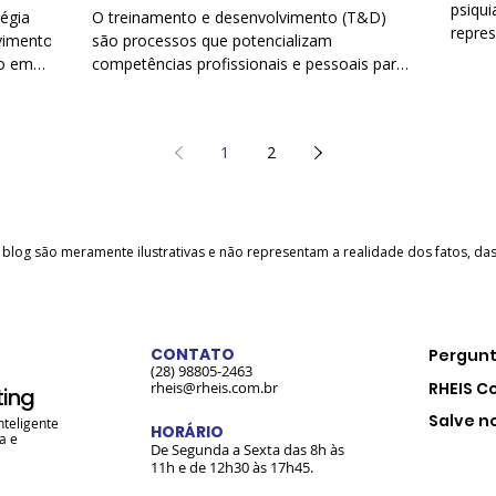
Talentos em Resultados
psiqui
égia
O treinamento e desenvolvimento (T&D)
repre
para sua Empresa
vimento
são processos que potencializam
eficaz
co em
competências profissionais e pessoais para
conhe
otimizar etapas do trabalho
ao mod
assume
conte
1
2
passi
clássi
quest
envolv
e blog são meramente ilustrativas e não representam a realidade dos fatos, d
CONTATO
Pergunt
(28) 98805-2463
rheis@rheis.com.br
RHEIS C
ting
Salve n
nteligente
HORÁRIO
a e
De Segunda a Sexta das 8h às
11h e de 12h30 às 17h45.