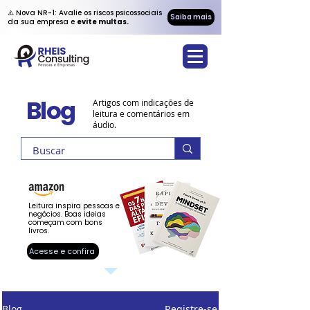
⚠️ Nova NR-1: Avalie os riscos psicossociais
Saiba mais
da sua empresa e
evite multas.
Blog
Artigos com indicações de
leitura e comentários em
áudio.
Leitura inspira pessoas e
negócios. Boas ideias
começam com bons
livros.
Acesse e confira
Blog
Registre-se