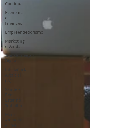
Contínua
Economia
e
Finanças
Empreendedorismo
Marketing
e Vendas
Transformação
Digital
Inteligência
Artificial
(IA)
Saúde e
Bem-
Estar no
Trabalho
Meio
Ambiente
e ESG