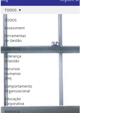
TODOS
TODOS
Assessment
Ferramentas
de Gestão
Coaching
Liderança
e Gestão
Recursos
Humanos
(RH)
Comportamento
Organizacional
Educação
Corporativa
Melhoria