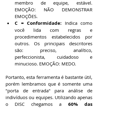
membro de equipe, estável. 
EMOÇÃO: NÃO DEMONSTRAR 
EMOÇÕES.
C = Conformidade: 
Indica como 
você lida com regras e 
procedimentos estabelecidos por 
outros. Os principais descritores 
são: preciso, analítico, 
perfeccionista, cuidadoso e 
minucioso. EMOÇÃO: MEDO.
Portanto, esta ferramenta é bastante útil, 
porém lembramos que é somente uma 
"porta de entrada" para análise de 
indivíduos ou equipes. Utilizando apenas 
o DISC chegamos a 
60% das 
características de um individuo ou 
grupo
. Para aplicação deste instrumento 
é necessário que o aplicador tenha 
formação em análise comportamental. 