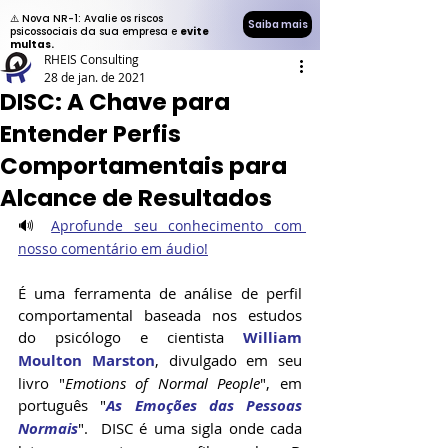
⚠️ Nova NR-1: Avalie os riscos
Saiba mais
psicossociais da sua empresa e
evite
multas.
RHEIS Consulting
28 de jan. de 2021
DISC: A Chave para
Entender Perfis
Comportamentais para
Alcance de Resultados
🔊 
Aprofunde seu conhecimento com 
nosso comentário em áudio!
É uma ferramenta de análise de perfil 
comportamental baseada nos estudos 
do psicólogo e cientista 
William 
Moulton Marston
, divulgado em seu 
livro "
Emotions of Normal People
", em 
português "
As Emoções das Pessoas 
Normais
".  DISC é uma sigla onde cada 