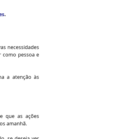
es
.
vas necessidades 
ar como pessoa e 
a a atenção às 
e que as ações 
ivos amanhã.
, se deseja ver 