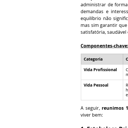
administrar de form
demandas e interesse
equilíbrio não signif
mas sim garantir que
satisfatória, saudável
Componentes-chave
Categoria
Vida Profissional
C
m
Vida Pessoal
R
h
e
A seguir, 
reunimos 10
viver bem: