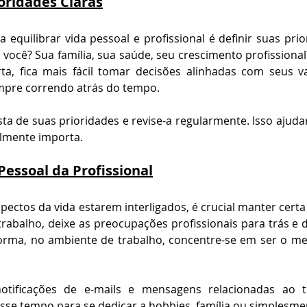
oridades Claras
 equilibrar vida pessoal e profissional é definir suas prio
você? Sua família, sua saúde, seu crescimento profissional? 
a, fica mais fácil tomar decisões alinhadas com seus val
mpre correndo atrás do tempo.
sta de suas prioridades e revise-a regularmente. Isso ajuda
almente importa.
Pessoal da Profissional
pectos da vida estarem interligados, é crucial manter certa
trabalho, deixe as preocupações profissionais para trás e d
rma, no ambiente de trabalho, concentre-se em ser o melh
notificações de e-mails e mensagens relacionadas ao t
sse tempo para se dedicar a hobbies, família ou simplesme