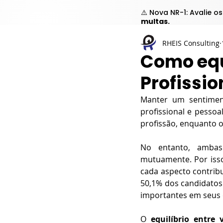
⚠️ Nova NR-1: Avalie o
multas.
RHEIS Consulting
Como equ
Profissio
Manter um sentiment
profissional e pesso
profissão, enquanto o
No entanto, ambas 
mutuamente. Por isso
cada aspecto contribui
50,1% dos candidatos
importantes em seus 
O 
equilíbrio entre 