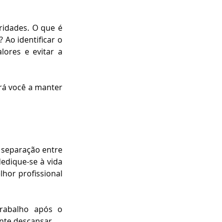
ridades. O que é 
Ao identificar o 
ores e evitar a 
rá você a manter 
 separação entre 
edique-se à vida 
or profissional 
rabalho após o 
nte descansar.