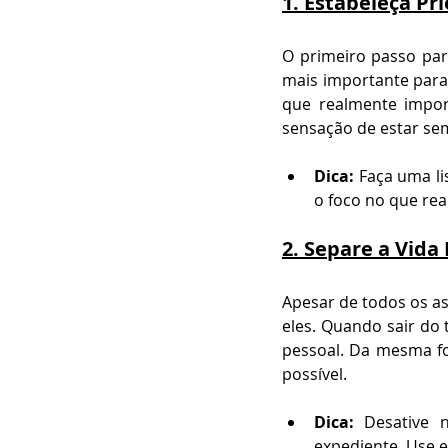
1. 
Estabeleça Pri
O primeiro passo para
mais importante para 
que realmente import
sensação de estar se
Dica:
 Faça uma li
o foco no que re
2. 
Separe a Vida 
Apesar de todos os as
eles. Quando sair do 
pessoal. Da mesma fo
possível.
Dica:
 Desative 
expediente. Use e