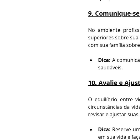
9. 
Comunique-se
No ambiente profiss
superiores sobre sua 
com sua família sobre
Dica:
 A comunicaç
saudáveis.
10. 
Avalie e Aju
O equilíbrio entre v
circunstâncias da vi
revisar e ajustar sua
Dica:
 Reserve um
em sua vida e faç