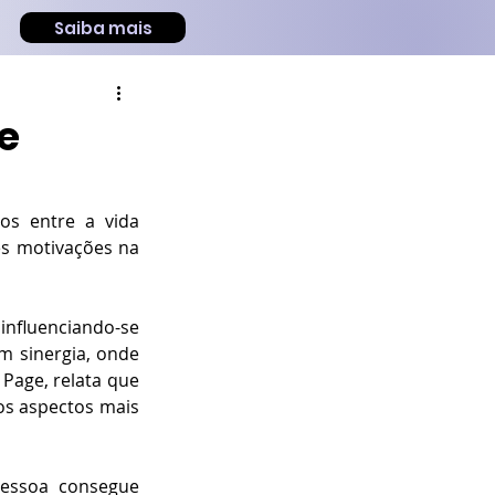
Saiba mais
e
s entre a vida 
s motivações na 
fluenciando-se 
 sinergia, onde 
 Page, relata que 
s aspectos mais 
ssoa consegue 