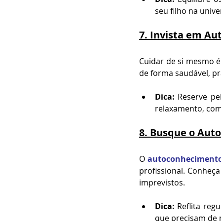
seu filho na univ
7. 
Invista em Au
Cuidar de si mesmo é 
de forma saudável, pr
Dica:
 Reserve pe
relaxamento, como
8. 
Busque o Aut
O 
autoconheciment
profissional. Conheça
imprevistos.
Dica:
 Reflita reg
que precisam de m