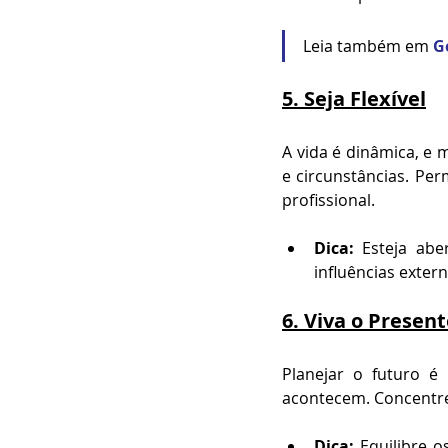
Leia também em 
G
5. 
Seja Flexível
A vida é dinâmica, e 
e circunstâncias. Per
profissional.
Dica:
 Esteja abe
influências exter
6. 
Viva o Present
Planejar o futuro é
acontecem. Concentre-
Dica:
 Equilibre 