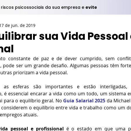
s riscos psicossociais da sua empresa e
evite
17 de jun. de 2019
ilibrar sua Vida Pessoal 
nal
o constante de paz e de dever cumprido, sem conflito
al, pode ser um grande desafio. Algumas pessoas têm forte
utras priorizam a vida pessoal. 
as esferas são importantes e estão interligadas, in
, é essencial encarar a vida como um todo, um sistema em
 para o equilíbrio geral. No 
Guia Salarial 2025
 da Michael
 considerem o equilíbrio entre vida e trabalho como um do
empregos atuais.
vida pessoal e profissional
 é o estado em que uma pe