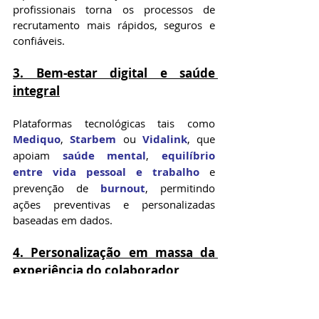
profissionais torna os processos de 
recrutamento mais rápidos, seguros e 
confiáveis.
3. Bem-estar digital e saúde 
integral
Plataformas tecnológicas tais como 
Mediquo
, 
Starbem
 ou 
Vidalink
, que 
apoiam 
saúde mental
, 
equilíbrio 
entre vida pessoal e trabalho
 e 
prevenção de 
burnout
, permitindo 
ações preventivas e personalizadas 
baseadas em dados.
4. Personalização em massa da 
experiência do colaborador
Com apoio de IA, o RH oferece benefícios 
flexíveis, trilhas de desenvolvimento e 