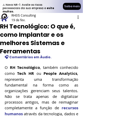
⚠️ Nova NR-1: Avalie os riscos
Saiba mais
psicossociais da sua empresa e
evite
multas.
RHEIS Consulting
19 de fev.
RH Tecnológico: O que é,
como Implantar e os
melhores Sistemas e
Ferramentas
🎧
 Comentários em Áudio.
O 
RH Tecnológico
, também conhecido 
como 
Tech HR
 ou 
People Analytics
, 
representa uma transformação 
fundamental na forma como as 
organizações gerenciam seus talentos. 
Não se trata apenas de digitalizar 
processos antigos, mas de reimaginar 
completamente a função de 
recursos 
humanos
 através da tecnologia, dados e 