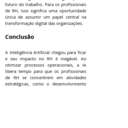
futuro do trabalho. Para os profissionais 
de RH, isso significa uma oportunidade 
única de assumir um papel central na 
transformação digital das organizações.
Conclusão
A Inteligência Artificial chegou para ficar 
e seu impacto no RH é inegável. Ao 
otimizar processos operacionais, a IA 
libera tempo para que os profissionais 
de RH se concentrem em atividades 
estratégicas, como o desenvolvimento 
de talentos e a criação de uma cultura 
organizacional engajadora. No entanto, a 
adoção da tecnologia exige cuidado, 
especialmente no que diz respeito à 
ética, privacidade e capacitação dos 
colaboradores.