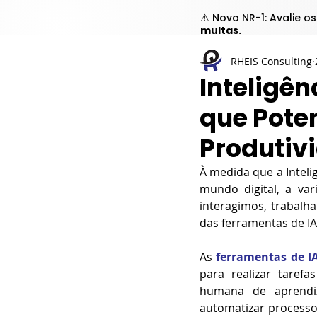
⚠️ Nova NR-1: Avalie o
multas.
RHEIS Consulting
Inteligên
que Pote
Produtiv
À medida que a Inteli
mundo digital, a va
interagimos, trabalh
das ferramentas de I
As 
ferramentas de I
para realizar tarefa
humana de aprendiz
automatizar processos