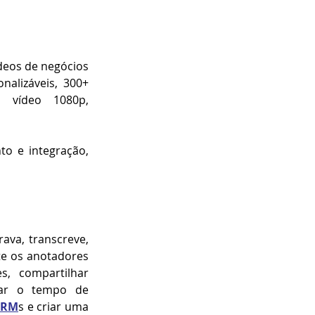
deos de negócios 
nalizáveis, 300+ 
 vídeo 1080p, 
o e integração, 
va, transcreve, 
te os anotadores 
, compartilhar 
lar o tempo de 
CRM
s e criar uma 