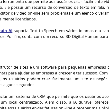
a ferramenta que permite aos usuários criar facilmente ví
o. Ele possui um recurso de conversão de texto em fala, 
ditor de vídeo on-line sem problemas e um elenco diversif
almente licenciados. 
ain AI
 suporta Text-to-Speech em vários idiomas e a capa
dos. Por fim, conta com um recurso 3D Digital Human para 
trutor de sites e um software para pequenas empresas 
tas para ajudar as empresas a crescer e ter sucesso. Com 
, os usuários podem criar facilmente um site de negóci
s alguns segundos. 
clui um sistema de CRM que permite que os usuários ac
um local centralizado. Além disso, a IA durável oferec
te aos usuários enviar faturas on -line e receber mais rápi