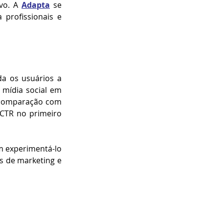
vo. A 
Adapta
 se 
rofissionais e 
da os usuários a 
mídia social em 
 comparação com 
CTR no primeiro 
m experimentá-lo 
s de marketing e 