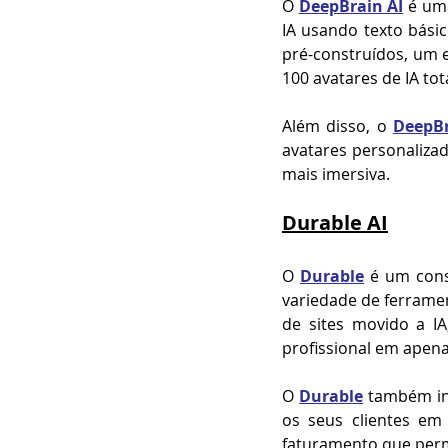
O 
DeepBrain AI
 é um
IA usando texto básic
pré-construídos, um e
100 avatares de IA tot
Além disso, o 
DeepBr
avatares personaliza
mais imersiva.
Durable AI
O 
Durable
 é um cons
variedade de ferramen
de sites movido a IA
profissional em apena
O 
Durable
 também in
os seus clientes em 
faturamento que permi