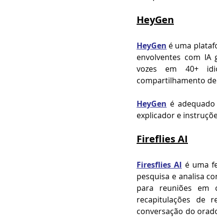
HeyGen
HeyGen
 é uma plataf
envolventes com IA g
vozes em 40+ idio
compartilhamento de v
HeyGen
é adequado 
explicador e instruçõe
Fireflies AI
Firesflies AI
é uma fe
pesquisa e analisa co
para reuniões em ca
recapitulações de 
conversação do orado