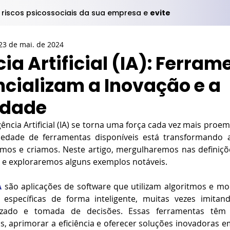
s riscos psicossociais da sua empresa e
evite
23 de mai. de 2024
cia Artificial (IA): Ferra
ncializam a Inovação e a
idade
gência Artificial (IA) se torna uma força cada vez mais proe
riedade de ferramentas disponíveis está transformando 
amos e criamos. Neste artigo, mergulharemos nas definiçõ
A e exploraremos alguns exemplos notáveis.
A
 são aplicações de software que utilizam algoritmos e mo
s específicas de forma inteligente, muitas vezes imitan
ado e tomada de decisões. Essas ferramentas têm o
, aprimorar a eficiência e oferecer soluções inovadoras 