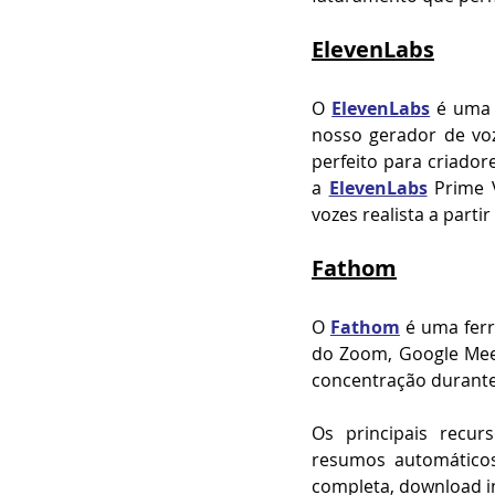
ElevenLabs
O 
ElevenLabs
 é uma 
nosso gerador de voz
perfeito para criador
a 
ElevenLabs
 Prime 
vozes realista a partir
Fathom
O 
Fathom
 é uma fer
do Zoom, Google Meet
concentração durante
Os principais recur
resumos automáticos
completa, download in