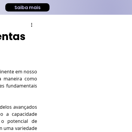
Saiba mais
mentas
minente em nosso 
a maneira como 
es fundamentais 
delos avançados 
do a capacidade 
 potencial de 
em uma variedade 