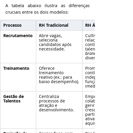
A tabela abaixo ilustra as diferenças 
cruciais entre os dois modelos:
Processo
RH Tradicional
RH Ágil
Recrutamento
Abre vagas, 
Cultiva 
seleciona 
relacionamentos 
candidatos após 
contínuos com 
necessidade.
talentos via 
branding
diversificados.
Treinamento
Oferece 
Promove aprendizado 
treinamento 
contínuo, 
reativo (ex.: para 
independente da 
baixo desempenho).
função ou objetivo 
imediato.
Gestão de 
Centraliza 
Empodera 
Talentos
processos de 
colaboradores a 
atração e 
gerirem seu 
desenvolvimento.
crescimento e 
participarem 
ativamente da 
aquisição de talentos.