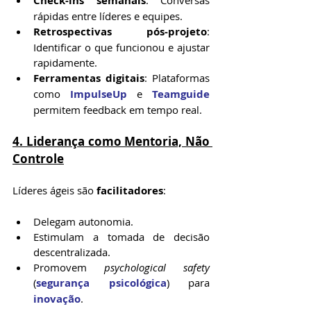
Check-ins semanais
: Conversas 
rápidas entre líderes e equipes.
Retrospectivas pós-projeto
: 
Identificar o que funcionou e ajustar 
rapidamente.
Ferramentas digitais
: Plataformas 
como 
ImpulseUp
 e 
Teamguide
permitem feedback em tempo real.
4. Liderança como Mentoria, Não 
Controle
Líderes ágeis são 
facilitadores
:
Delegam autonomia.
Estimulam a tomada de decisão 
descentralizada.
Promovem 
psychological safety
(
segurança psicológica
) para 
inovação
.