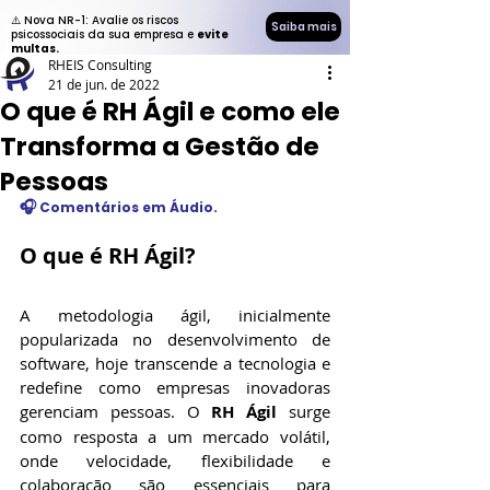
⚠️ Nova NR-1: Avalie os riscos
Saiba mais
psicossociais da sua empresa e
evite
multas.
RHEIS Consulting
21 de jun. de 2022
O que é RH Ágil e como ele
Transforma a Gestão de
Pessoas
🎧
 Comentários em Áudio.
O que é RH Ágil?
A metodologia ágil, inicialmente 
popularizada no desenvolvimento de 
software, hoje transcende a tecnologia e 
redefine como empresas inovadoras 
gerenciam pessoas. O 
RH Ágil
 surge 
como resposta a um mercado volátil, 
onde velocidade, flexibilidade e 
colaboração são essenciais para 