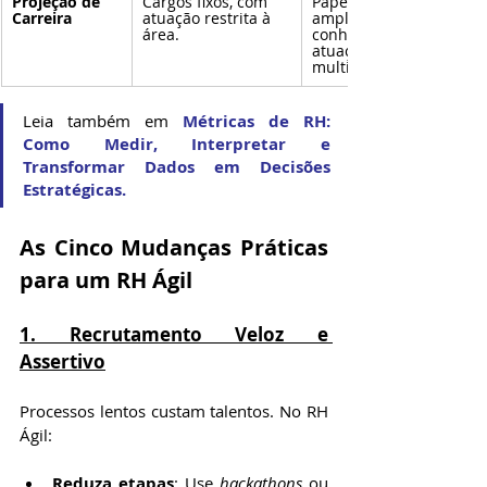
Projeção de 
Cargos fixos, com 
Papéis flexíveis, com 
Carreira
atuação restrita à 
ampliação de 
área.
conhecimento e 
atuação 
multifuncional.
Leia também em 
Métricas de RH: 
Como Medir, Interpretar e 
Transformar Dados em Decisões 
Estratégica
s.
As Cinco Mudanças Práticas 
para um RH Ágil
1. Recrutamento Veloz e 
Assertivo
Processos lentos custam talentos. No RH 
Ágil:
Reduza etapas
: Use 
hackathons
 ou 