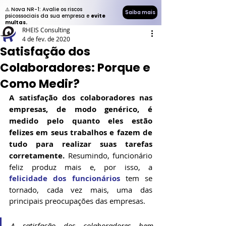
⚠️ Nova NR-1: Avalie os riscos
Saiba mais
psicossociais da sua empresa e
evite
multas.
RHEIS Consulting
4 de fev. de 2020
Satisfação dos
Colaboradores: Porque e
Como Medir?
A satisfação dos colaboradores nas 
empresas, de modo genérico, é 
medido pelo quanto eles estão 
felizes em seus trabalhos e fazem de 
tudo para realizar suas tarefas 
corretamente.
 Resumindo, funcionário 
feliz produz mais e, por isso, a 
felicidade dos funcionários
 tem se 
tornado, cada vez mais, uma das 
principais preocupações das empresas.
A satisfação dos colaboradores bem 