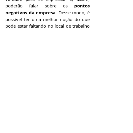
poderão falar sobre os 
pontos 
negativos da empresa
. Desse modo, é 
possível ter uma melhor noção do que 
pode estar faltando no local de trabalho 
para melhorar o dia a dia da equipe.
5. Avaliação de desempenho
Outra maneira de identificar a satisfação 
dos colaboradores nas empresas é por 
meio dos diferentes 
tipos de avaliação 
de desempenho
. O RH deve se 
concentrar nos 
indivíduos e em suas 
necessidades específicas
. Assim, é 
possível lidar com cada caso de 
insatisfação. As avaliações devem ser 
feitas de forma periódica, pelo menos 
uma vez por semestre. Nas reuniões, 
deve-se tomar conhecimento sobre os 