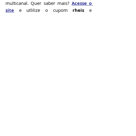
multicanal. Quer saber mais? 
Acesse o 
site
 e utlilize o cupom 
rheis 
e 
GANHE
 30 dias grátis + 3 meses com 
25% OFF nos Planos Mensais ou 30 dias 
grátis + 6% OFF no primeiro ano nos 
Planos Anuais.
5. WebMais
O 
WebMais
 é mais voltado para 
indústrias, distribuidoras e atacadistas. 
Traz controle de produção, compras, 
estoque, financeiro, logística e BI. Forte 
presença no setor industrial e facilidade 
para personalizações. 
Acesse o site
 do 
ERP e confira!
6. Software SGG