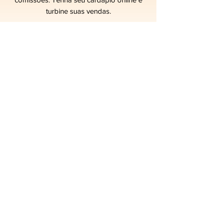
turbine suas vendas.
Fale com um Consultor
VOAMENU SMART