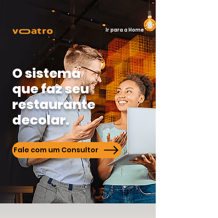
Ir para a Home
O sistema
que faz seu
restaurante
decolar.
Fale com um Consultor