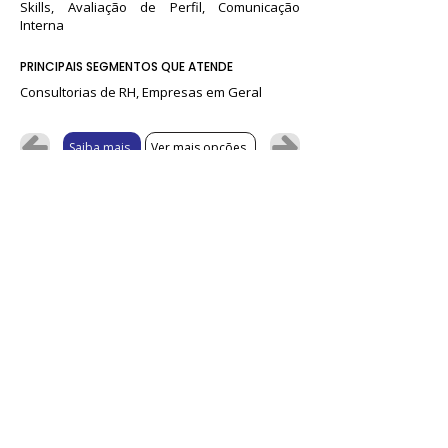
Skills, Avaliação de Perfil, Comunicação
Interna
PRINCIPAIS SEGMENTOS QUE ATENDE
Consultorias de RH, Empresas em Geral
Saiba mais
Ver mais opções
Não localizou a solução desejada?
Fale conosco pelo chat.
💬
¹Não somos fornecedores dos produtos ou serviços
oferecidos, mas realizamos a curadoria da plataforma e
selecionamos as melhores soluções. As negociações e
contratações são feitas exclusivamente entre o
fornecedor e você ou sua empresa. As promoções dos
sistemas ou ferramentas podem encerrar a qualquer
momento e sem prévio aviso - consulte antes da
contratação as condições das ofertas anunciadas e