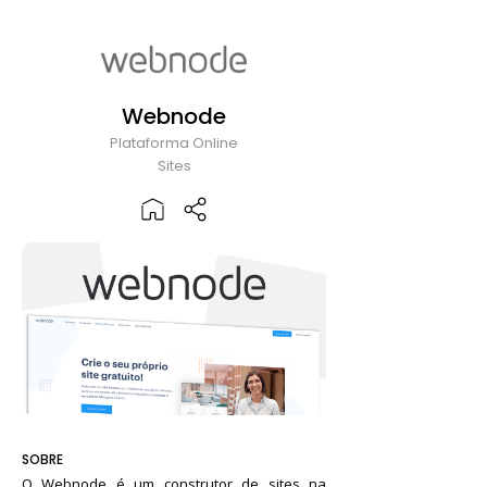
Webnode
Plataforma Online
Sites
SOBRE
O Webnode é um construtor de sites na