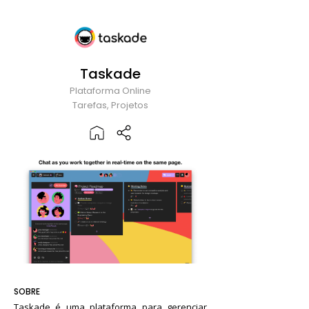
Taskade
Plataforma Online
Tarefas, Projetos
SOBRE
Taskade é uma plataforma para gerenciar