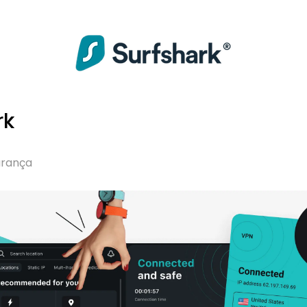
rk
urança