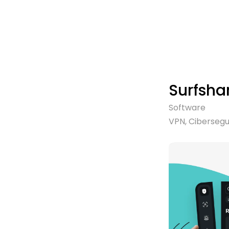
Surfsha
Software
VPN, Ciberseg