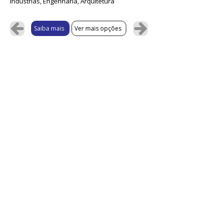
Indústrias, Engenharia, Arquitetura
Saiba mais
Ver mais opções
Não localizou a solução desejada?
Fale conosco pelo chat.
💬
¹Não somos fornecedores dos produtos ou serviços
oferecidos, mas realizamos a curadoria da plataforma e
selecionamos as melhores soluções. As negociações e
contratações são feitas exclusivamente entre o
fornecedor e você ou sua empresa. As promoções dos
sistemas ou ferramentas podem encerrar a qualquer
momento e sem prévio aviso - consulte antes da
contratação as condições das ofertas anunciadas e
vigentes.