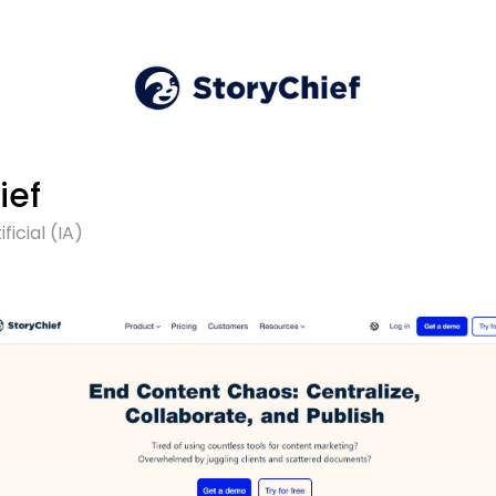
ief
ficial (IA)