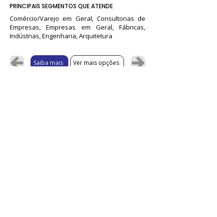
PRINCIPAIS SEGMENTOS QUE ATENDE
Comércio/Varejo em Geral, Consultorias de
Empresas, Empresas em Geral, Fábricas,
Indústrias, Engenharia, Arquitetura
Saiba mais
Ver mais opções
Não localizou a solução desejada?
Fale conosco pelo chat.
💬
¹Não somos fornecedores dos produtos ou serviços
oferecidos, mas realizamos a curadoria da plataforma e
selecionamos as melhores soluções. As negociações e
contratações são feitas exclusivamente entre o
fornecedor e você ou sua empresa. As promoções dos
sistemas ou ferramentas podem encerrar a qualquer
momento e sem prévio aviso - consulte antes da
contratação as condições das ofertas anunciadas e
vigentes.