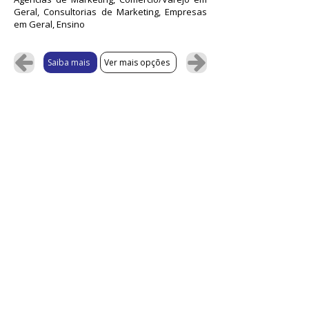
Geral, Consultorias de Marketing, Empresas
em Geral, Ensino
Saiba mais
Ver mais opções
Não localizou a solução desejada?
Fale conosco pelo chat.
💬
¹Não somos fornecedores dos produtos ou serviços
oferecidos, mas realizamos a curadoria da plataforma e
selecionamos as melhores soluções. As negociações e
contratações são feitas exclusivamente entre o
fornecedor e você ou sua empresa. As promoções dos
sistemas ou ferramentas podem encerrar a qualquer
momento e sem prévio aviso - consulte antes da
contratação as condições das ofertas anunciadas e
vigentes.