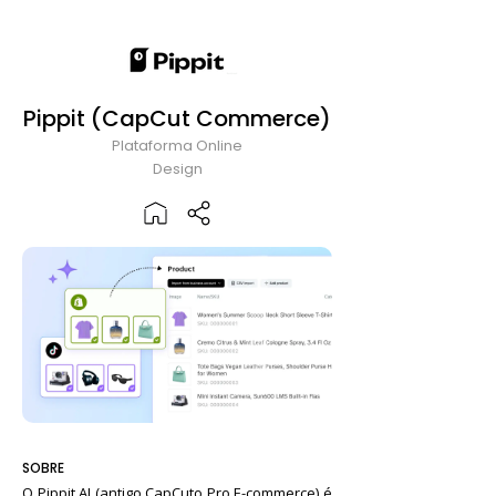
Pippit (CapCut Commerce)
Plataforma Online
Design
SOBRE
O Pippit AI (antigo CapCuto Pro E-commerce) é