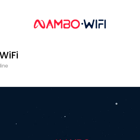
iFi
line