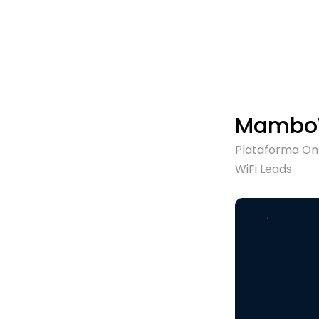
MamboW
Plataforma On
WiFi Leads