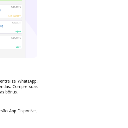
ntraliza WhatsApp,
vendas. Compre suas
nas bônus.
são App Disponível,