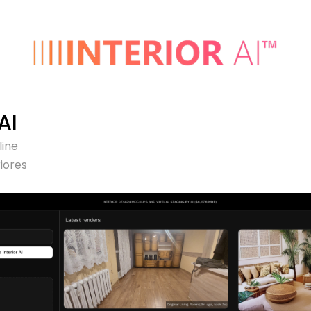
AI
line
iores