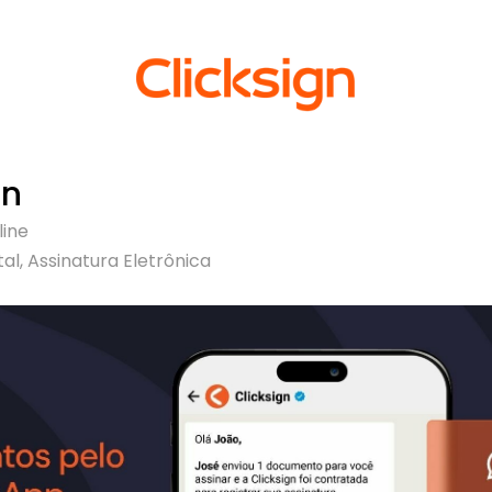
gn
line
tal, Assinatura Eletrônica