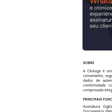
SOBRE
A Clicksign é u
conveniente, segu
dados de auten
conformidade c
comprovada integ
PRINCIPAIS FUN
Assinatura Digi
Documentos Eletr