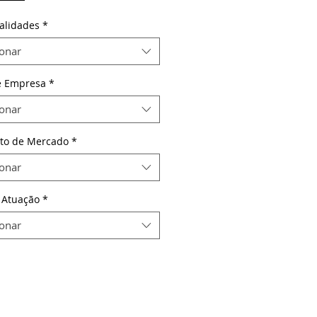
alidades
*
ionar
e Empresa
*
ionar
to de Mercado
*
ionar
 Atuação
*
ionar