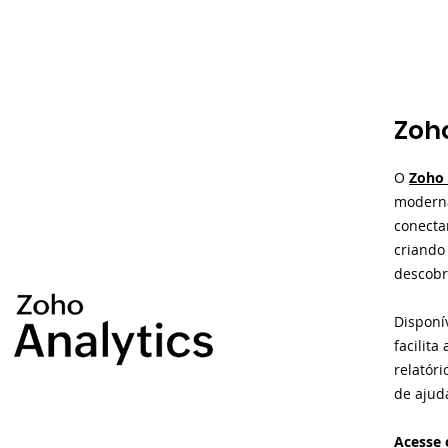
Zoho
O
Zoho 
moderna
conectar
criando
descobr
Disponív
facilita
relatór
de ajuda
Acesse 