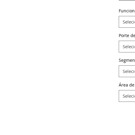
Funcion
Selec
Porte d
Selec
Segmen
Selec
Área de
Selec