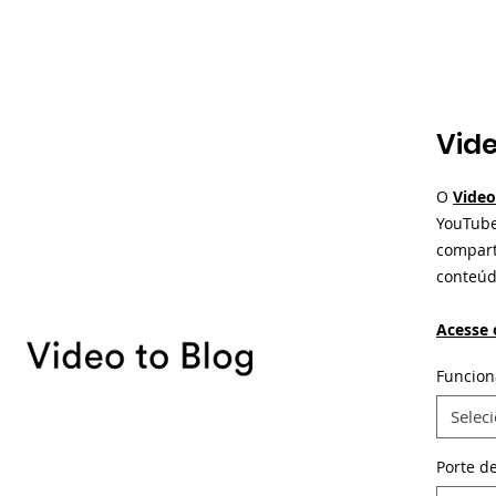
Vide
O
Video
YouTube
compart
conteúd
Acesse 
Funcion
Selec
Porte d