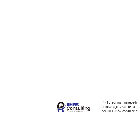
¹Não somos fornecedor
contratações são feita
prévio aviso - consulte