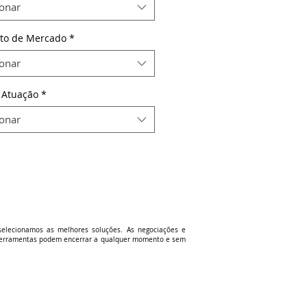
ionar
to de Mercado
*
ionar
 Atuação
*
ionar
selecionamos as melhores soluções. As negociações e
u ferramentas podem encerrar a qualquer momento e sem