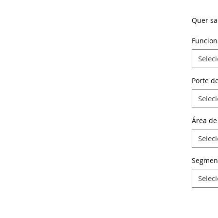
Quer sa
Funcion
Selec
Porte d
Selec
Área de
Selec
Segmen
Selec