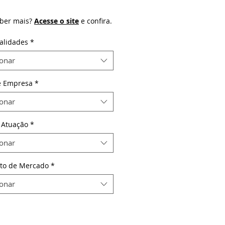
ber mais?
Acesse o site
e confira.
alidades
*
ionar
e Empresa
*
ionar
 Atuação
*
ionar
to de Mercado
*
ionar