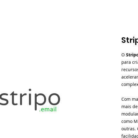
Stri
O
Strip
para cr
recursos
acelera
complex
Com mai
mais de
modular
como Ma
outras. 
facilida