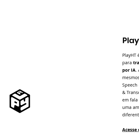
Pla
PlayHT 
para
tr
por IA
.
mesmos 
Speech 
& Trans
em fala
uma amp
diferent
Acesse 