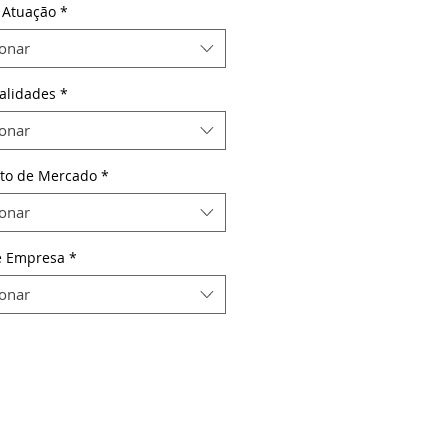
 Atuação
*
ionar
alidades
*
ionar
to de Mercado
*
ionar
e Empresa
*
ionar