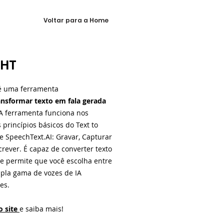
Voltar para a Home
yHT
é uma ferramenta
ansformar texto em fala gerada
 A ferramenta funciona nos
princípios básicos do Text to
e SpeechText.AI: Gravar, Capturar
crever. É capaz de converter texto
 e permite que você escolha entre
la gama de vozes de IA
es.
o site
e saiba mais!