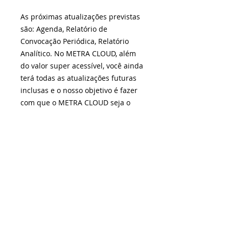
As próximas atualizações previstas
são: Agenda, Relatório de
Convocação Periódica, Relatório
Analítico. No METRA CLOUD, além
do valor super acessível, você ainda
terá todas as atualizações futuras
inclusas e o nosso objetivo é fazer
com que o METRA CLOUD seja o
MELHOR SOFTWARE DE SST do
MERCADO.
Assista os
vídeos de apresentação
e entre em contato com a gente
pelo
WhatsApp
.