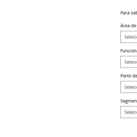
Para sa
Área de
Selec
Funcion
Selec
Porte d
Selec
Segmen
Selec