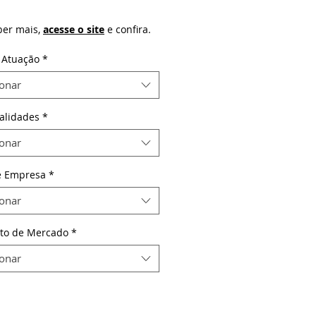
ber mais,
acesse o site
e confira.
 Atuação
*
ionar
alidades
*
ionar
e Empresa
*
ionar
to de Mercado
*
ionar