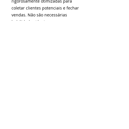
rigorosamente otimizadas para
coletar clientes potenciais e fechar
vendas. Não são necessárias
habilidades técnicas.
Quer saber mais?
Acesse o site
e
confira.
¹Não somos fornecedores dos produtos ou serviços
oferecidos, mas realizamos a curadoria da plataforma e
selecionamos as melhores soluções. As negociações e
contratações são feitas exclusivamente entre o
fornecedor e você ou sua empresa. As promoções dos
sistemas ou ferramentas podem encerrar a qualquer
momento e sem prévio aviso - consulte antes da
contratação as condições das ofertas anunciadas e
vigentes.