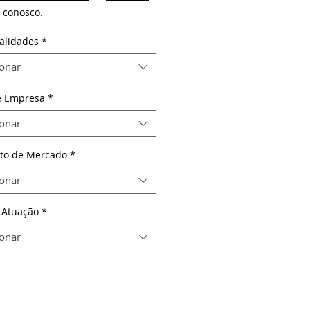
conosco.
alidades
*
ionar
e Empresa
*
ionar
to de Mercado
*
ionar
 Atuação
*
ionar