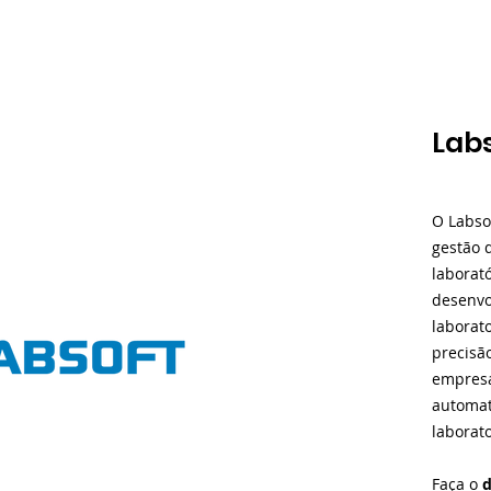
Lab
O Labso
gestão 
laborat
desenvo
laborato
precisã
empresa
automat
laborato
Faça o
d