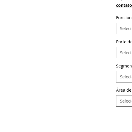
contato
Funcion
Selec
Porte d
Selec
Segmen
Selec
Área de
Selec