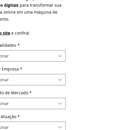
s digitais
para transformar sua
a online em uma máquina de
ento.
o site
e confira!
alidades
*
ionar
e Empresa
*
ionar
to de Mercado
*
ionar
 Atuação
*
ionar