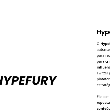
Hyp
O
Hype
automa
para re
para
cr
influen
Twitter 
platafo
estratég
Ele co
reposta
conteúd