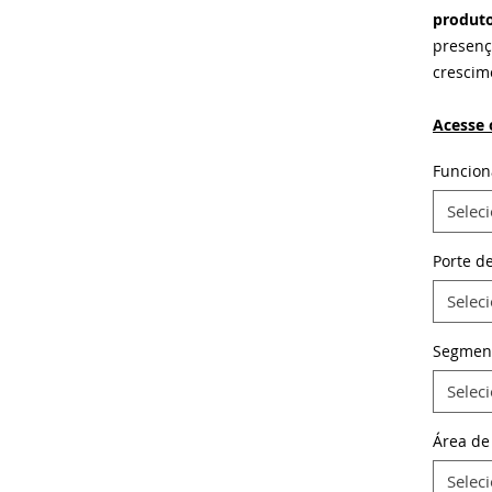
produto
presenç
crescim
Acesse 
Funcion
Selec
Porte d
Selec
Segmen
Selec
Área de
Selec