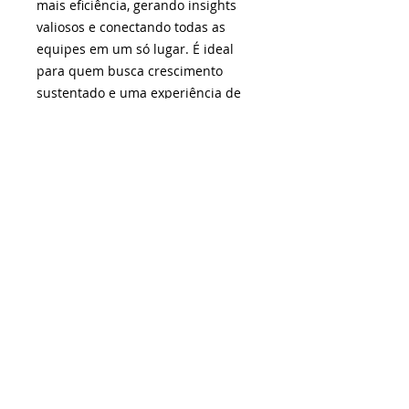
mais eficiência, gerando insights
valiosos e conectando todas as
equipes em um só lugar. É ideal
para quem busca crescimento
sustentado e uma experiência de
usuário fluida e integrada.
Quer saber mais?
Acesse o site
e
confira!
¹Não somos fornecedores dos produtos ou serviços
oferecidos, mas realizamos a curadoria da plataforma e
selecionamos as melhores soluções. As negociações e
contratações são feitas exclusivamente entre o
fornecedor e você ou sua empresa. As promoções dos
sistemas ou ferramentas podem encerrar a qualquer