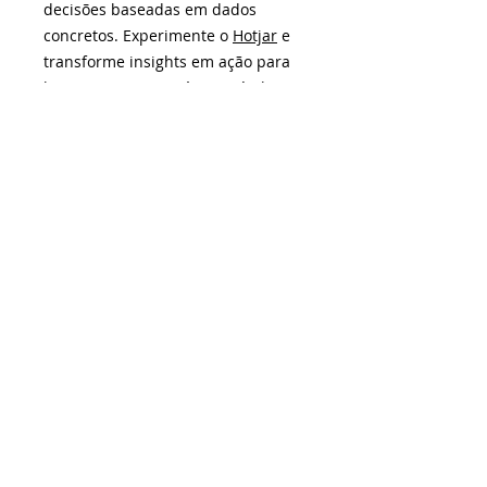
decisões baseadas em dados
concretos. Experimente o
Hotjar
e
transforme insights em ação para
levar seu site ao próximo nível.
Quer saber mais?
Acesse o site
e
confira.
¹Não somos fornecedores dos produtos ou serviços
oferecidos, mas realizamos a curadoria da plataforma e
selecionamos as melhores soluções. As negociações e
contratações são feitas exclusivamente entre o
fornecedor e você ou sua empresa. As promoções dos
sistemas ou ferramentas podem encerrar a qualquer
momento e sem prévio aviso - consulte antes da
contratação as condições das ofertas anunciadas e
vigentes.