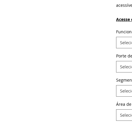
acessíve
Acesse 
Funcion
Selec
Porte d
Selec
Segmen
Selec
Área de
Selec