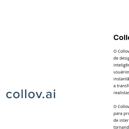
Coll
O Collo
de desi
inteligê
usuário
instant
a trans
realista
O Collo
para pr
de inter
tornand