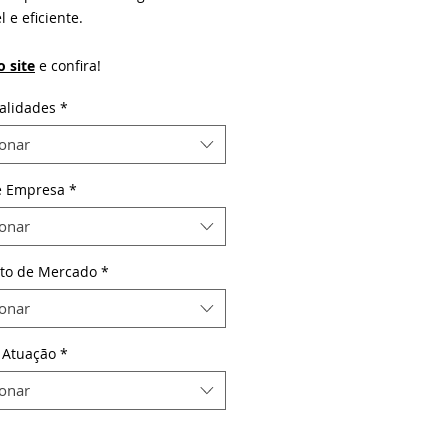
l e eficiente.
o site
e confira!
alidades
*
ionar
e Empresa
*
ionar
to de Mercado
*
ionar
 Atuação
*
ionar