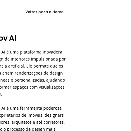
Voltar para a Home
ov AI
v AI é uma plataforma inovadora
gn de interiores impulsionada por
ncia artificial. Ele permite que os
s criem renderizações de design
âneas e personalizadas, ajudando
formar espaços com visualizações
s.
v AI é uma ferramenta poderosa
oprietários de imóveis, designers
iores, arquitetos e até corretores,
o o processo de design mais