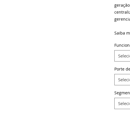
geração
centrali
gerenci
Saiba m
Funcion
Selec
Porte d
Selec
Segmen
Selec