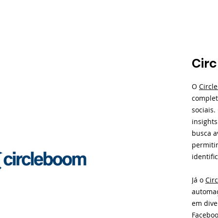
Cir
O
Circl
complet
sociais
insights
busca a
permiti
identifi
Já o
Cir
automaç
em dive
Faceboo