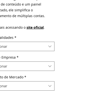
 de conteúdo e um painel
zado, ele simplifica o
amento de múltiplas contas.
ais acessando o
site oficial
.
alidades
*
ionar
e Empresa
*
ionar
to de Mercado
*
ionar