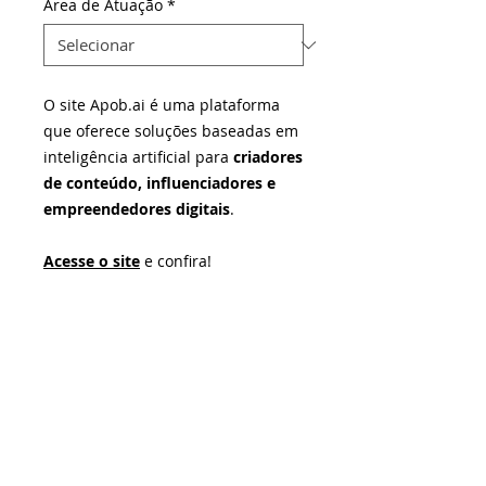
Área de Atuação
*
O site Apob.ai é uma plataforma
que oferece soluções baseadas em
inteligência artificial para
criadores
de conteúdo, influenciadores e
empreendedores digitais
.
Acesse o site
e confira!
¹Não somos fornecedores dos produtos ou serviços
oferecidos, mas realizamos a curadoria da plataforma e
selecionamos as melhores soluções. As negociações e