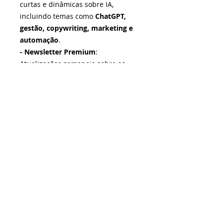
curtas e dinâmicas sobre IA,
incluindo temas como
ChatGPT,
gestão, copywriting, marketing e
automação
.
- Newsletter Premium
:
Atualizações semanais sobre as
principais tendências e novidades
do mundo da IA.
Acesse o site
e confira!
¹Não somos fornecedores dos produtos ou serviços
oferecidos, mas realizamos a curadoria da plataforma e
selecionamos as melhores soluções. As negociações e
contratações são feitas exclusivamente entre o