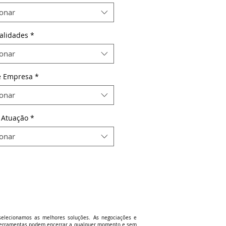
ionar
alidades
*
ionar
e Empresa
*
ionar
 Atuação
*
ionar
selecionamos as melhores soluções. As negociações e
u ferramentas podem encerrar a qualquer momento e sem