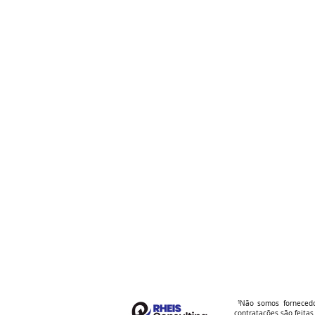
¹Não somos fornecedor
contratações são feita