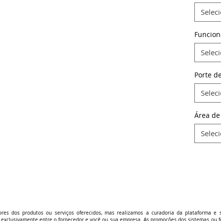
Selec
Funcion
Selec
Porte d
Selec
Área de
Selec
es dos produtos ou serviços oferecidos, mas realizamos a curadoria da plataforma e 
s exclusivamente entre o fornecedor e você ou sua empresa. As promoções dos sistemas o