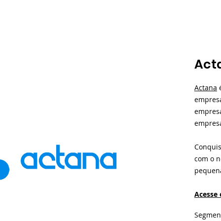
Act
Actana
é
empresa
empresa
empresa
Conquis
com o n
pequen
Acesse 
Segmen