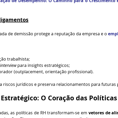
iação de 
Desempenho
: O Caminho para o Crescimento e
sligamentos
ada de demissão protege a reputação da empresa e o 
empl
ção trabalhista;
 interview
 para insights estratégicos;
rador (outplacement, orientação profissional).
za riscos jurídicos e preserva relacionamentos para futuras 
Estratégico: O Coração das Política
as, as políticas de RH transformam-se em 
vetores de a