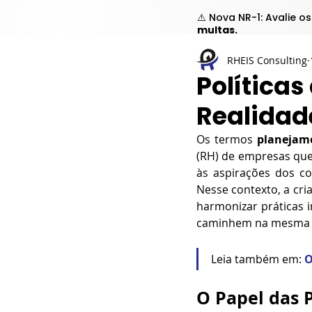
⚠️ Nova NR-1: Avalie o
multas.
RHEIS Consulting
Política
Realidad
Os termos 
planejam
(RH) de empresas que 
às aspirações dos c
Nesse contexto, a cri
harmonizar práticas i
caminhem na mesma 
Leia também em: 
O
O Papel das P