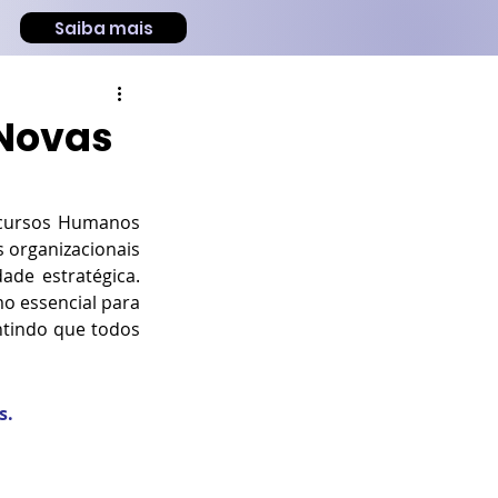
Saiba mais
 Novas
ecursos Humanos 
 organizacionais 
e estratégica. 
 essencial para 
ntindo que todos 
s.