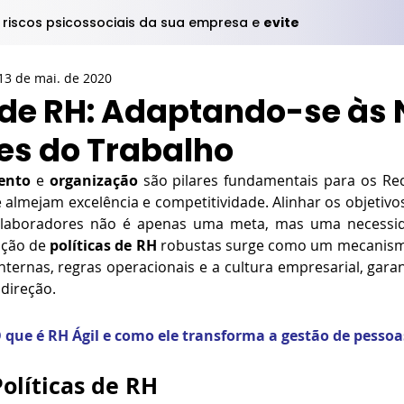
s riscos psicossociais da sua empresa e
evite
13 de mai. de 2020
s de RH: Adaptando-se às
es do Trabalho
ento
 e 
organização
 são pilares fundamentais para os R
almejam excelência e competitividade. Alinhar os objetivos
olaboradores não é apenas uma meta, mas uma necessidad
ação de 
políticas de RH
 robustas surge como um mecanismo
nternas, regras operacionais e a cultura empresarial, gara
direção.
 que é RH Ágil e como ele transforma a gestão de pessoa
olíticas de RH