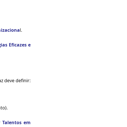
nizaciona
l.
ias Efi
cazes e 
z deve definir:
to).
 Talentos
 em 