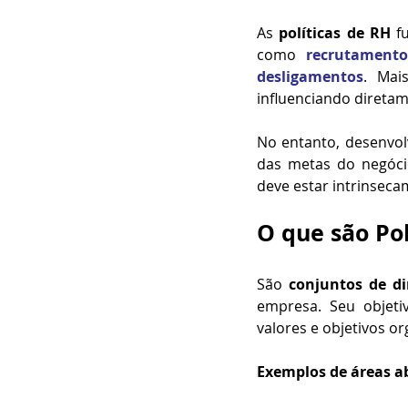
As 
políticas de RH
 f
como 
recrutament
desligamentos
. Mai
influenciando diretam
No entanto, desenvolv
das metas do negóci
deve estar intrinseca
O que são Pol
São 
conjuntos de di
empresa. Seu objeti
valores e objetivos o
Exemplos de áreas a