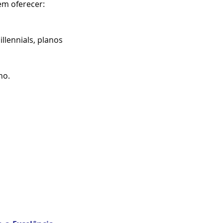
em oferecer:
illennials, planos 
ho.