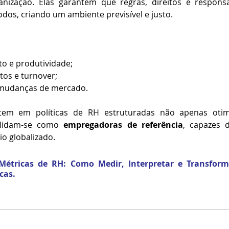
nização. Elas garantem que regras, direitos e responsa
os, criando um ambiente previsível e justo.
o e produtividade;
tos e turnover;
 mudanças de mercado.
tem em políticas de RH estruturadas não apenas otim
olidam-se como 
empregadoras de referência
, capazes 
o globalizado.
Métricas
 de 
RH
: Como Medir, Interpretar e Transfor
cas.