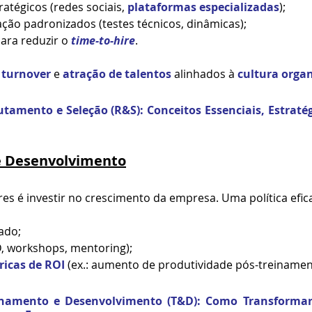
atégicos (redes sociais, 
plataformas especializadas
);
ção padronizados (testes técnicos, dinâmicas);
ara reduzir o 
time-to-hire
.
 
turnover
 e 
atração de talentos
 alinhados à 
cultura orga
utamento
 e Seleção (R&S): Conceitos Essenciais, Estratég
e Desenvolvimento
es é investir no crescimento da empresa. Uma política efica
ado;
, workshops, mentoring);
ricas de ROI
 (ex.: aumento de produtividade pós-treinamen
inamento
 e Desenvolvimento (T&D): Como Transformar