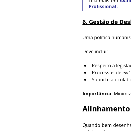
Leia mais em 
Aval
Profissional.
6. Gestão de De
Uma política humaniz
Deve incluir:
Respeito à legisla
Processos de 
exit
Suporte ao colabo
Importância
: Minimi
Alinhamento 
Quando bem desenhad