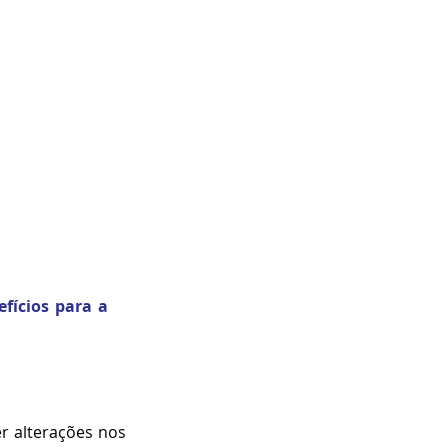
fícios p
ara a 
r alterações nos 