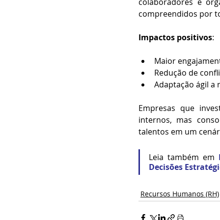
colaboradores e orga
compreendidos por tod
Impactos positivos
:
Maior engajament
Redução de confli
Adaptação ágil a
Empresas que inves
internos, mas cons
talentos em um cenári
Leia também em 
D
ecisões Estratégi
Recursos Humanos (RH)