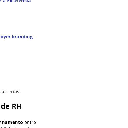
 a Exc
elência 
oyer branding
. 
parcerias.
s de RH
linhamento
 entre 