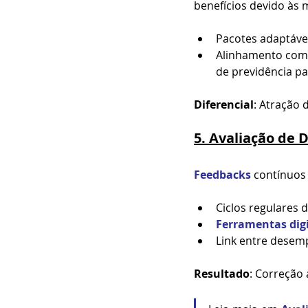
benefícios devido às
Pacotes adaptávei
Alinhamento com
de previdência p
Diferencial
: Atração 
5. Avaliação de
Feedbacks
 contínuos 
Ciclos regulares d
Ferramentas digi
Link entre desem
Resultado
: Correção 