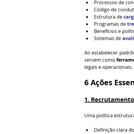
Processos de con
Código de conduta
Estrutura de 
carg
Programas de 
tr
Benefícios e polít
Sistemas de 
aval
Ao estabelecer padrõ
servem como 
ferram
legais e operacionais.
6 Ações Essen
1. Recrutamento
Uma política estrutur
Definição clara do