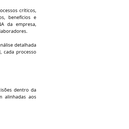
cessos críticos, 
, capacitação, definição de cargos, benefícios e 
A da empresa, 
olaboradores.
análise detalhada 
 cada processo 
sões dentro da 
 alinhadas aos 