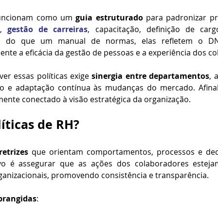
uncionam como um 
guia estruturado
 para padronizar pro
o
, 
gestão de carreiras
s do que um manual de normas, elas refletem o DN
ente a eficácia da gestão de pessoas e a experiência dos c
er essas políticas exige 
sinergia entre departamentos
, 
o e adaptação contínua às mudanças do mercado. Afinal,
mente conectado à visão estratégica da organização.
íticas de RH?
retrizes
 que orientam comportamentos, processos e deci
vo é assegurar que as ações dos colaboradores estejam
rganizacionais, promovendo consistência e transparência.
brangidas
: