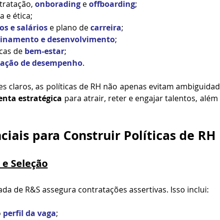
tratação, 
onborading
 e 
offboarding
;
 e ética;
os e salários
 e plano de
 carreira
;
einamento e desenvolvimento
;
icas de 
bem-estar
;
iação de desempenho
.
es claros, as políticas de RH não apenas evitam ambiguida
enta estratégica
 para atrair, reter e engajar talentos, além 
ciais para Construir Políticas de RH 
 e Seleção
ada de R&S assegura contratações assertivas. Isso inclui:
 
perfil da vaga
;