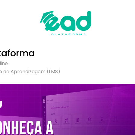
taforma
line
o de Aprendizagem (LMS)