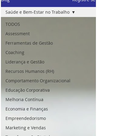
Saúde e Bem-Estar no Trabalho
TODOS
Assessment
Ferramentas de Gestão
Coaching
Liderança e Gestão
Recursos Humanos (RH)
Comportamento Organizacional
Educação Corporativa
Melhoria Contínua
Economia e Finanças
Empreendedorismo
Marketing e Vendas