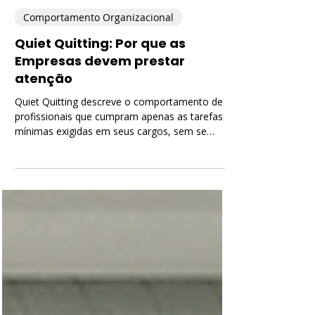
RHEIS Consulting
8 de jul.
3 min de leitura
Comportamento Organizacional
Quiet Quitting: Por que as
Empresas devem prestar
atenção
Quiet Quitting descreve o comportamento de
profissionais que cumpram apenas as tarefas
mínimas exigidas em seus cargos, sem se
engajar além do necessário. Eles não assumem
responsabilidades extras, evitam ficar além do
expediente, recusam demandas fora da
descrição oficial de suas funções e mantêm um
envolvimento emocional mínimo com o
trabalho.