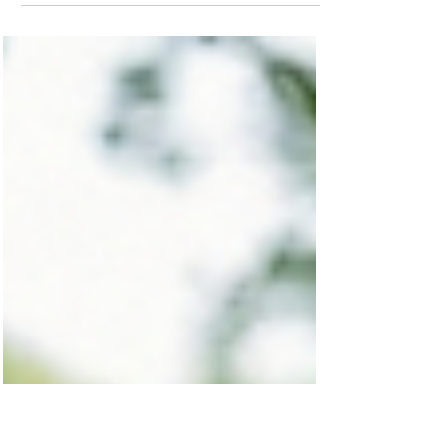
Classificar empresas e funcionários como
“bons” ou “ruins” pode até aliviar a análise, mas
raramente ajuda a resolver problemas. Rótulos
escondem causas reais e reduzem a
responsabilidade compartilhada que existe em
qualquer ambiente de trabalho.