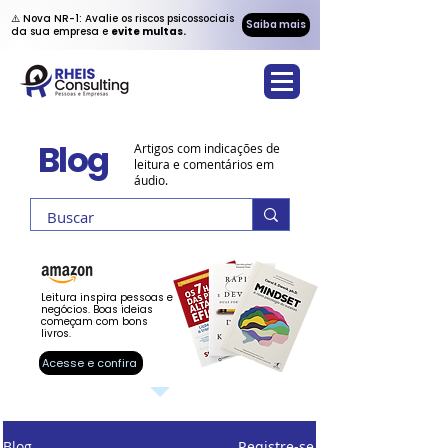
⚠️ Nova NR-1: Avalie os riscos psicossociais
Saiba mais
da sua empresa e
evite multas.
Blog
Artigos com indicações de
leitura e comentários em
áudio.
Leitura inspira pessoas e
negócios. Boas ideias
começam com bons
livros.
Acesse e confira
Blog
Registre-se